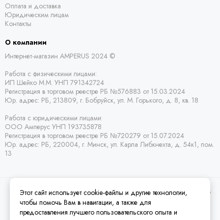
Оплата и доставка
Юридическим лицам
Контакты
О компании
Интернет-магазин AMPERUS 2024 ©
Работа с физическими лицами:
ИП Шейко М.М. УНП 791342724
Регистрация в торговом реестре РБ
№576883 от 15.03.2024
Юр. адрес:
РБ,
213809, г. Бобруйск, ул. М. Горького, д. 8, кв. 18
Работа с юридическими лицами:
ООО Амперус УНП 193735878
Регистрация в торговом реестре РБ
№720279 от 15.07.2024
Юр. адрес: РБ,
220004, г. Минск, ул. Карла Либкнехта, д. 54к1, пом.
13
Этот сайт использует cookie-файлы и другие технологии,
2026 © Amperus Радиодетали Минск | купить в розницу, оптом и почтой по
Беларуси.
Карта сайта
чтобы помочь Вам в навигации, а также для
предоставления лучшего пользовательского опыта и