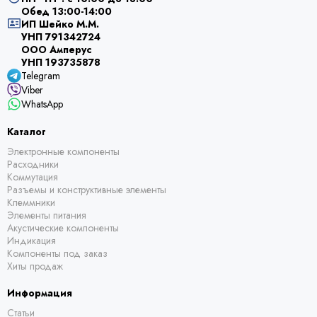
Обед 13:00-14:00
ИП Шейко М.М.
УНП 791342724
ООО Амперус
УНП 193735878
Telegram
Viber
WhatsApp
Каталог
Электронные компоненты
Расходники
Коммутация
Разъемы и конструктивные элементы
Клеммники
Элементы питания
Акустические компоненты
Индикация
Компоненты под заказ
Хиты продаж
Информация
Статьи