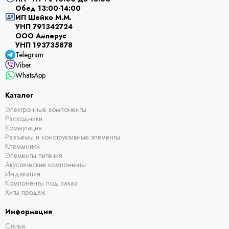
Обед 13:00-14:00
ИП Шейко М.М.
УНП 791342724
ООО Амперус
УНП 193735878
Telegram
Viber
WhatsApp
Каталог
Электронные компоненты
Расходники
Коммутация
Разъемы и конструктивные элементы
Клеммники
Элементы питания
Акустические компоненты
Индикация
Компоненты под заказ
Хиты продаж
Информация
Статьи