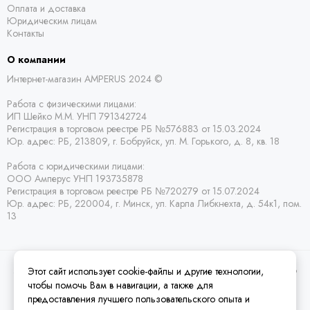
Оплата и доставка
Юридическим лицам
Контакты
О компании
Интернет-магазин AMPERUS 2024 ©
Работа с физическими лицами:
ИП Шейко М.М. УНП 791342724
Регистрация в торговом реестре РБ
№576883 от 15.03.2024
Юр. адрес:
РБ,
213809, г. Бобруйск, ул. М. Горького, д. 8, кв. 18
Работа с юридическими лицами:
ООО Амперус УНП 193735878
Регистрация в торговом реестре РБ
№720279 от 15.07.2024
Юр. адрес: РБ,
220004, г. Минск, ул. Карла Либкнехта, д. 54к1, пом.
13
Этот сайт использует cookie-файлы и другие технологии,
2026 © Amperus Радиодетали Минск | купить в розницу, оптом и почтой по
Беларуси.
Карта сайта
чтобы помочь Вам в навигации, а также для
предоставления лучшего пользовательского опыта и