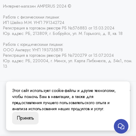
Интернет-магазин AMPERUS 2024 ©
Работа с физическими лицами:
ИП Шейко М.М. УНП 791342724
Регистрация в торговом реестре РБ
№576883 от 15.03.2024
Юр. адрес:
РБ,
213809, г. Бобруйск, ул. М. Горького, д. 8, кв. 18
Работа с юридическими лицами:
ООО Амперус УНП 193735878
Регистрация в торговом реестре РБ
№720279 от 15.07.2024
Юр. адрес: РБ,
220004, г. Минск, ул. Карла Либкнехта, д. 54к1, пом.
13
Этот сайт использует cookie-файлы и другие технологии,
2026 © Amperus Радиодетали Минск | купить в розницу, оптом и почтой по
Беларуси.
Карта сайта
чтобы помочь Вам в навигации, а также для
предоставления лучшего пользовательского опыта и
анализа использования наших продуктов и услуг.
Принять