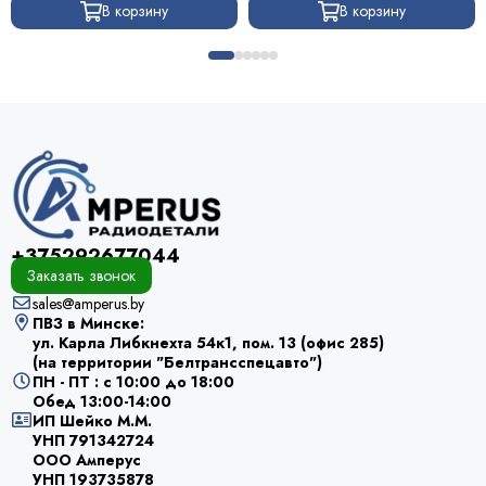
В корзину
В корзину
+375292677044
Заказать звонок
sales@amperus.by
ПВЗ в Минске:
ул. Карла Либкнехта 54к1, пом. 13 (офис 285)
(на территории "Белтрансспецавто")
ПН - ПТ : с 10:00 до 18:00
Обед 13:00-14:00
ИП Шейко М.М.
УНП 791342724
ООО Амперус
УНП 193735878