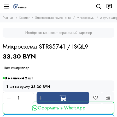
Электронные компоненты
Микросхемы
Главная
Каталог
Электронные компоненты
Микросхемы
Другие мик
Все товары
Все товары
Микросхемы
Микросхемы памяти
Изображение носит справочный характер
Микроконтроллеры
Транзисторы
Микросхемы логики
Диоды
Микросхема STRS5741 / ISQL9
Другие микросхемы
Тиристоры и симисторы
Стабилизаторы
Модули
33.30 BYN
Конденсаторы
Резисторы
Шим контроллер
Предохранители
Кварцевые резонаторы
В наличии
2
Дроссели
1 шт
на сумму
33.30 BYN
Фоточувствительные элементы
Устройства защиты
Оформить в WhatsApp