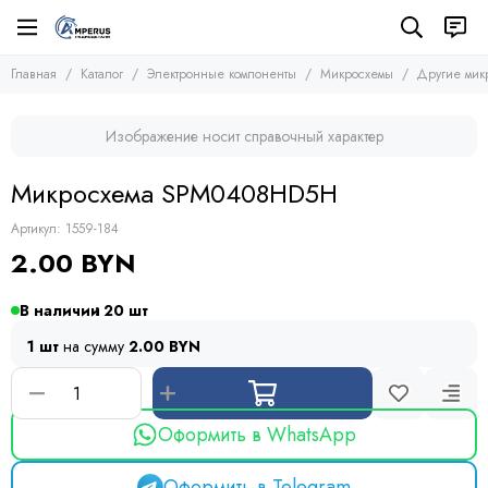
Электронные компоненты
Микросхемы
Главная
Каталог
Электронные компоненты
Микросхемы
Другие мик
Все товары
Все товары
Микросхемы
Микросхемы памяти
Изображение носит справочный характер
Микроконтроллеры
Транзисторы
Микросхемы логики
Диоды
Микросхема SPM0408HD5H
Другие микросхемы
Тиристоры и симисторы
Стабилизаторы
Модули
Артикул:
1559-184
Конденсаторы
2.00 BYN
Резисторы
Предохранители
В наличии
20
Кварцевые резонаторы
1 шт
на сумму
2.00 BYN
Дроссели
Фоточувствительные элементы
Устройства защиты
Оформить в WhatsApp
Оформить в Telegram