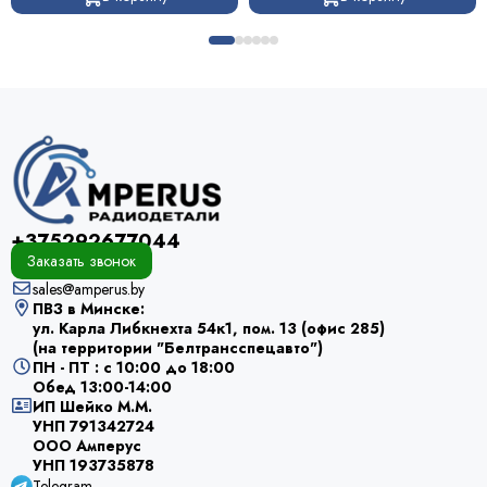
+375292677044
Заказать звонок
sales@amperus.by
ПВЗ в Минске:
ул. Карла Либкнехта 54к1, пом. 13 (офис 285)
(на территории "Белтрансспецавто")
ПН - ПТ : с 10:00 до 18:00
Обед 13:00-14:00
ИП Шейко М.М.
УНП 791342724
ООО Амперус
УНП 193735878
Telegram