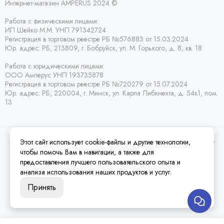
Интернет-магазин AMPERUS 2024 ©
Работа с физическими лицами:
ИП Шейко М.М. УНП 791342724
Регистрация в торговом реестре РБ
№576883 от 15.03.2024
Юр. адрес:
РБ,
213809, г. Бобруйск, ул. М. Горького, д. 8, кв. 18
Работа с юридическими лицами:
ООО Амперус УНП 193735878
Регистрация в торговом реестре РБ
№720279 от 15.07.2024
Юр. адрес: РБ,
220004, г. Минск, ул. Карла Либкнехта, д. 54к1, пом.
13
Этот сайт использует cookie-файлы и другие технологии,
2026 © Amperus Радиодетали Минск | купить в розницу, оптом и почтой по
Беларуси.
Карта сайта
чтобы помочь Вам в навигации, а также для
предоставления лучшего пользовательского опыта и
анализа использования наших продуктов и услуг.
Принять