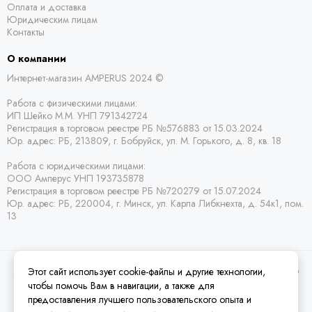
Оплата и доставка
Юридическим лицам
Контакты
О компании
Интернет-магазин AMPERUS 2024 ©
Работа с физическими лицами:
ИП Шейко М.М. УНП 791342724
Регистрация в торговом реестре РБ
№576883 от 15.03.2024
Юр. адрес:
РБ,
213809, г. Бобруйск, ул. М. Горького, д. 8, кв. 18
Работа с юридическими лицами:
ООО Амперус УНП 193735878
Регистрация в торговом реестре РБ
№720279 от 15.07.2024
Юр. адрес: РБ,
220004, г. Минск, ул. Карла Либкнехта, д. 54к1, пом.
13
Этот сайт использует cookie-файлы и другие технологии,
2026 © Amperus Радиодетали Минск | купить в розницу, оптом и почтой по
Беларуси.
Карта сайта
чтобы помочь Вам в навигации, а также для
предоставления лучшего пользовательского опыта и