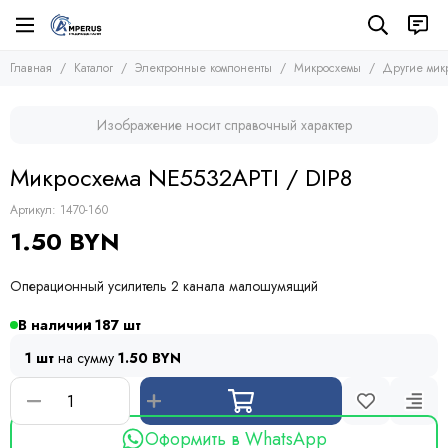
Электронные компоненты
Микросхемы
Главная
Каталог
Электронные компоненты
Микросхемы
Другие мик
Все товары
Все товары
Микросхемы
Микросхемы памяти
Изображение носит справочный характер
Микроконтроллеры
Транзисторы
Микросхемы логики
Диоды
Микросхема NE5532APTI / DIP8
Другие микросхемы
Тиристоры и симисторы
Стабилизаторы
Модули
Артикул:
1470-160
Конденсаторы
1.50 BYN
Резисторы
Предохранители
Операционный усилитель 2 канала малошумящий
Кварцевые резонаторы
Дроссели
В наличии
187
Фоточувствительные элементы
1 шт
на сумму
1.50 BYN
Устройства защиты
Оформить в WhatsApp