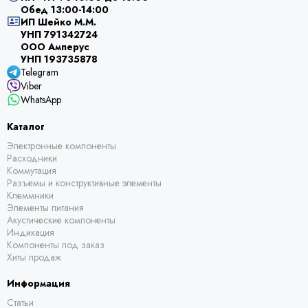
Обед 13:00-14:00
ИП Шейко М.М.
УНП 791342724
ООО Амперус
УНП 193735878
Telegram
Viber
WhatsApp
Каталог
Электронные компоненты
Расходники
Коммутация
Разъемы и конструктивные элементы
Клеммники
Элементы питания
Акустические компоненты
Индикация
Компоненты под заказ
Хиты продаж
Информация
Статьи