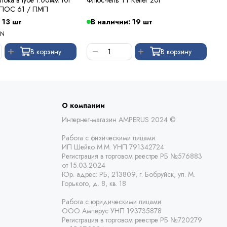
 ПОС 61 / ПМП
 13 шт
В наличии: 19 шт
В
YN
В корзину
В корзину
О компании
Интернет-магазин AMPERUS 2024 ©
Работа с физическими лицами:
ИП Шейко М.М. УНП 791342724
Регистрация в торговом реестре РБ
№576883
от 15.03.2024
Юр. адрес:
РБ,
213809, г. Бобруйск, ул. М.
Горького, д. 8, кв. 18
Работа с юридическими лицами:
ООО Амперус УНП 193735878
Регистрация в торговом реестре РБ
№720279