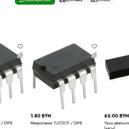
1.80 BYN
65.00 BY
/ DIP8
Микросхема TL072CP / DIP8
Часы реально
(часы)