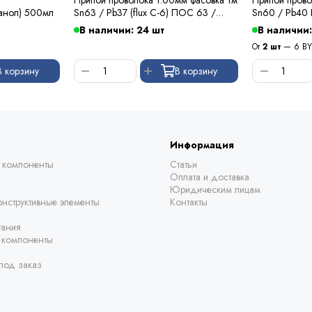
анол) 500мл
Sn63 / Pb37 (flux C-6) ПОС 63 /
Sn60 / Pb40
Kewei
В наличии: 24 шт
В наличии:
От
2 шт
— 6 B
В корзину
В корзину
Информация
 компоненты
Статьи
Оплата и доставка
Юридическим лицам
нструктивные элементы
Контакты
тания
е компоненты
под заказ