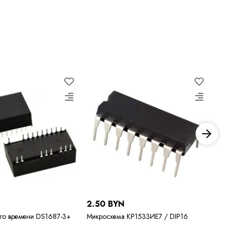
N
2.50 BYN
21
го времени DS1687-3+
Микросхема КР1533ИЕ7 / DIP16
Ми