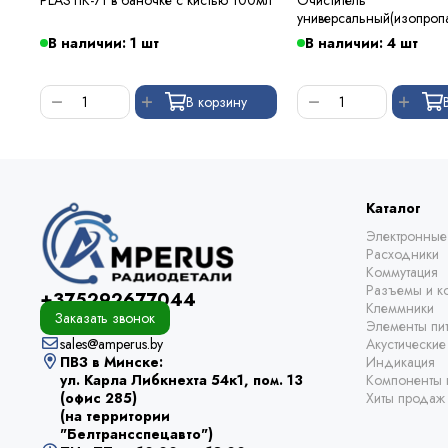
универсальный(изопроп
В наличии: 1 шт
В наличии: 4 шт
В корзину
Каталог
Электронные
Расходники
Коммутация
Разъемы и ко
+375292677044
Клеммники
Заказать звонок
Элементы пи
sales@amperus.by
Акустически
ПВЗ в Минске:
Индикация
ул. Карла Либкнехта 54к1, пом. 13
Компоненты 
(офис 285)
Хиты продаж
(на территории
"Белтрансспецавто")