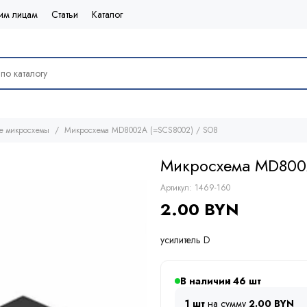
им лицам
Статьи
Каталог
е микросхемы
Микросхема MD8002A (=SCS8002) / SO8
Микросхема MD800
Артикул:
1469-160
2.00 BYN
усилитель D
В наличии
46
1 шт
на сумму
2.00 BYN