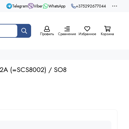
Telegram
Viber
WhatsApp
+375292677044
Профиль
Сравнение
Избранное
Корзина
2A (=SCS8002) / SO8