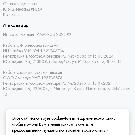
Оплата и доставка
Юридическим лицам
Контакты
О компании
Интернет-магазин AMPERUS 2024 ©
Работа с физическими лицами:
ИП Шейко М.М. УНП 791342724
Регистрация в торговом реестре РБ
№576883 от 15.03.2024
Юр. адрес:
РБ,
213809, г. Бобруйск, ул. М. Горького, д. 8, кв. 18
Работа с юридическими лицами:
ООО Амперус УНП 193735878
Регистрация в торговом реестре РБ
№720279 от 15.07.2024
Юр. адрес: РБ,
220004, г. Минск, ул. Карла Либкнехта, д. 54к1, пом.
13
Этот сайт использует cookie-файлы и другие технологии,
2026 © Amperus Радиодетали Минск | купить в розницу, оптом и почтой по
Беларуси.
Карта сайта
чтобы помочь Вам в навигации, а также для
предоставления лучшего пользовательского опыта и