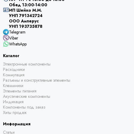
Обед 13:00-14:00
ИП Шейко М.М.
УНП 791342724
ООО Амперус
УНП 193735878
Telegram
Viber
WhatsApp
Каталог
Электронные компоненты
Расходники
Коммутация
Разъемы и конструктивные элементы
Клеммники
Элементы питания
Акустические компоненты
Индикация
Компоненты под заказ
Хиты продаж
Информация
Статьи