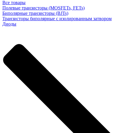
Все товары
Полевые транзисторы (MOSFETs, FETs)
Биполярные транзисторы (BJTs)
Транзисторы биполярные с изолированным затвором
Диоды