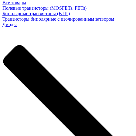
Все товары
Полевые транзисторы (MOSFETs, FETs)
Биполярные транзисторы (BJTs)
Транзисторы биполярные с изолированным затвором
Диоды