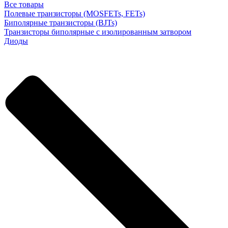
Все товары
Полевые транзисторы (MOSFETs, FETs)
Биполярные транзисторы (BJTs)
Транзисторы биполярные с изолированным затвором
Диоды