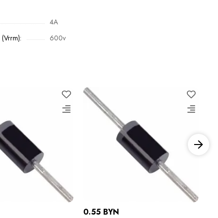
4A
(Vrrm):
600v
0.55 BYN
0.