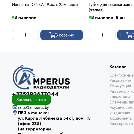
Изолента DENKA 19мм х 25м черная
Губка для очистки жал 
(желтая)
В наличии
В наличии: 8 шт
В корзину
Каталог
Электронные
Расходники
Коммутация
Разъемы и ко
+375292677044
Клеммники
Заказать звонок
Элементы пи
sales@amperus.by
Акустически
ПВЗ в Минске:
Индикация
ул. Карла Либкнехта 54к1, пом. 13
Компоненты 
(офис 285)
Хиты продаж
(на территории