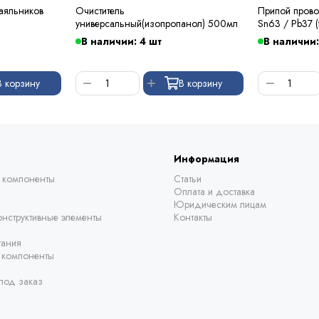
паяльников
Очиститель
Припой прово
универсальный(изопропанол) 500мл
Sn63 / Pb37 (
Kewei
В наличии: 4 шт
В наличии:
В корзину
В корзину
Информация
 компоненты
Статьи
Оплата и доставка
Юридическим лицам
нструктивные элементы
Контакты
тания
е компоненты
под заказ