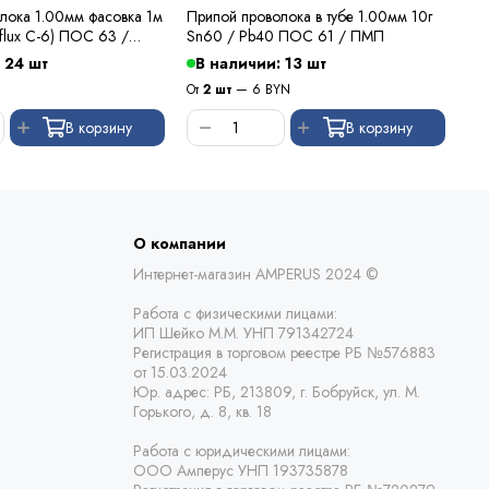
лока 1.00мм фасовка 1м
Припой проволока в тубе 1.00мм 10г
Флю
flux C-6) ПОС 63 /
Sn60 / Pb40 ПОС 61 / ПМП
 24 шт
В наличии: 13 шт
В
От
2 шт
— 6 BYN
В корзину
В корзину
О компании
Интернет-магазин AMPERUS 2024 ©
Работа с физическими лицами:
ИП Шейко М.М. УНП 791342724
Регистрация в торговом реестре РБ
№576883
от 15.03.2024
Юр. адрес:
РБ,
213809, г. Бобруйск, ул. М.
Горького, д. 8, кв. 18
Работа с юридическими лицами:
ООО Амперус УНП 193735878