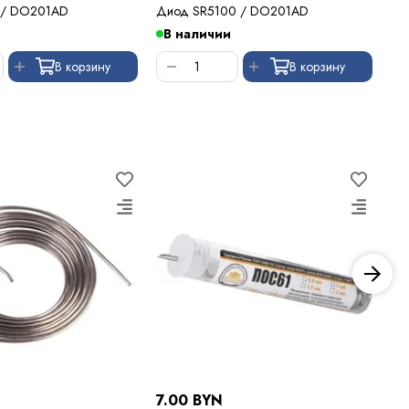
 / DO201AD
Диод SR5100 / DO201AD
Ди
В наличии
В
В корзину
В корзину
7.00 BYN
7.