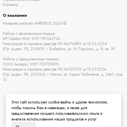
Контакты
О компании
Интернет-магазин AMPERUS 2024 ©
Работа с физическими лицами:
ИП Шейко М.М. УНП 791342724
Регистрация в торговом реестре РБ
№576883 от 15.03.2024
Юр. адрес:
РБ,
213809, г. Бобруйск, ул. М. Горького, д. 8, кв. 18
Работа с юридическими лицами:
ООО Амперус УНП 193735878
Регистрация в торговом реестре РБ
№720279 от 15.07.2024
Юр. адрес: РБ,
220004, г. Минск, ул. Карла Либкнехта, д. 54к1, пом.
13
Этот сайт использует cookie-файлы и другие технологии,
2026 © Amperus Радиодетали Минск | купить в розницу, оптом и почтой по
Беларуси.
Карта сайта
чтобы помочь Вам в навигации, а также для
предоставления лучшего пользовательского опыта и
анализа использования наших продуктов и услуг.