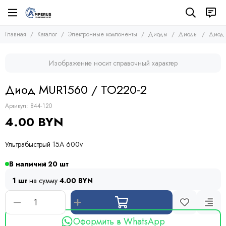
Электронные компоненты
Диоды
Главная
Каталог
Электронные компоненты
Диоды
Диоды
Диод 
Все товары
Все товары
Микросхемы
Диодные мосты
Изображение носит справочный характер
Транзисторы
Стабилитроны
Диоды
Защитные диоды
Диод MUR1560 / TO220-2
Диоды
Тиристоры и симисторы
Оптопары
Модули
Артикул:
844-120
Конденсаторы
4.00 BYN
Резисторы
Предохранители
Ультрабыстрый 15A 600v
Кварцевые резонаторы
Дроссели
В наличии
20
Фоточувствительные элементы
1 шт
на сумму
4.00 BYN
Устройства защиты
Оформить в WhatsApp