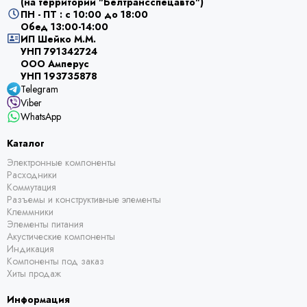
(на территории "Белтрансспецавто")
ПН - ПТ : с 10:00 до 18:00
Обед 13:00-14:00
ИП Шейко М.М.
УНП 791342724
ООО Амперус
УНП 193735878
Telegram
Viber
WhatsApp
Каталог
Электронные компоненты
Расходники
Коммутация
Разъемы и конструктивные элементы
Клеммники
Элементы питания
Акустические компоненты
Индикация
Компоненты под заказ
Хиты продаж
Информация