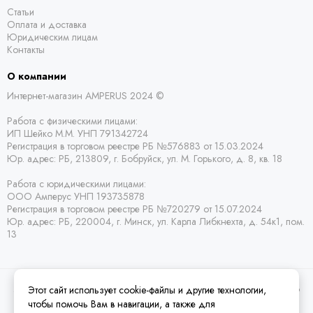
Статьи
Оплата и доставка
Юридическим лицам
Контакты
О компании
Интернет-магазин AMPERUS 2024 ©
Работа с физическими лицами:
ИП Шейко М.М. УНП 791342724
Регистрация в торговом реестре РБ
№576883 от 15.03.2024
Юр. адрес:
РБ,
213809, г. Бобруйск, ул. М. Горького, д. 8, кв. 18
Работа с юридическими лицами:
ООО Амперус УНП 193735878
Регистрация в торговом реестре РБ
№720279 от 15.07.2024
Юр. адрес: РБ,
220004, г. Минск, ул. Карла Либкнехта, д. 54к1, пом.
13
Этот сайт использует cookie-файлы и другие технологии,
2026 © Amperus Радиодетали Минск | купить в розницу, оптом и почтой по
Беларуси.
Карта сайта
чтобы помочь Вам в навигации, а также для