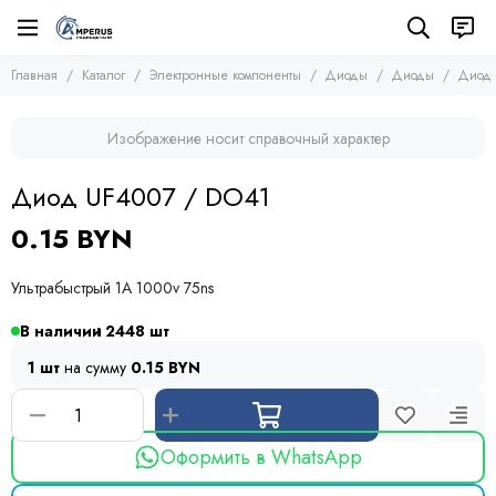
Электронные компоненты
Диоды
Главная
Каталог
Электронные компоненты
Диоды
Диоды
Диод 
Все товары
Все товары
Микросхемы
Диодные мосты
Изображение носит справочный характер
Транзисторы
Стабилитроны
Диоды
Защитные диоды
Диод UF4007 / DO41
Диоды
Тиристоры и симисторы
Оптопары
Модули
0.15 BYN
Конденсаторы
Резисторы
Ультрабыстрый 1A 1000v 75ns
Предохранители
Кварцевые резонаторы
В наличии
2448
Дроссели
1 шт
на сумму
0.15 BYN
Фоточувствительные элементы
Устройства защиты
Оформить в WhatsApp