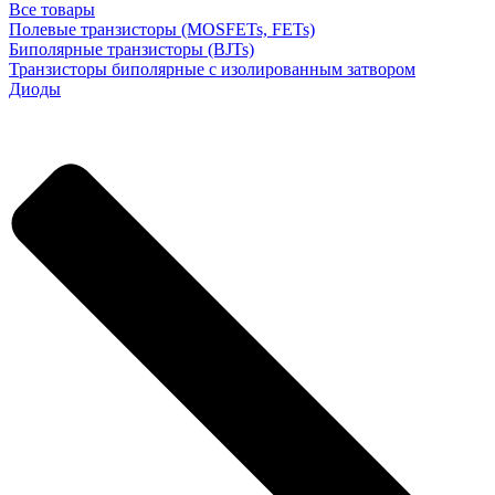
Все товары
Полевые транзисторы (MOSFETs, FETs)
Биполярные транзисторы (BJTs)
Транзисторы биполярные с изолированным затвором
Диоды