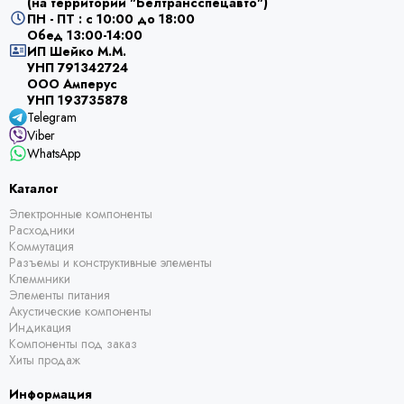
(на территории "Белтрансспецавто")
ПН - ПТ : с 10:00 до 18:00
Обед 13:00-14:00
ИП Шейко М.М.
УНП 791342724
ООО Амперус
УНП 193735878
Telegram
Viber
WhatsApp
Каталог
Электронные компоненты
Расходники
Коммутация
Разъемы и конструктивные элементы
Клеммники
Элементы питания
Акустические компоненты
Индикация
Компоненты под заказ
Хиты продаж
Информация