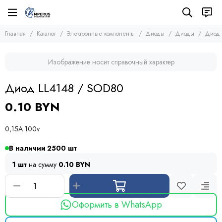
Электронные компоненты
Диоды
Главная
Каталог
Электронные компоненты
Диоды
Диоды
Диод 
Все товары
Все товары
Микросхемы
Диодные мосты
Изображение носит справочный характер
Транзисторы
Стабилитроны
Диоды
Защитные диоды
Диод LL4148 / SOD80
Диоды
Тиристоры и симисторы
Оптопары
Модули
0.10 BYN
Конденсаторы
Резисторы
0,15A 100v
Предохранители
Кварцевые резонаторы
В наличии
2500
Дроссели
1 шт
на сумму
0.10 BYN
Фоточувствительные элементы
Устройства защиты
Оформить в WhatsApp