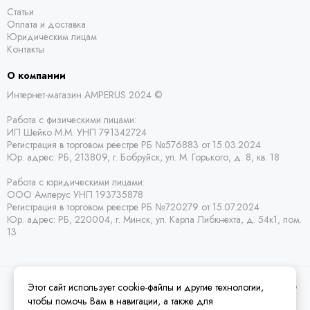
Статьи
Оплата и доставка
Юридическим лицам
Контакты
О компании
Интернет-магазин AMPERUS 2024 ©
Работа с физическими лицами:
ИП Шейко М.М. УНП 791342724
Регистрация в торговом реестре РБ
№576883 от 15.03.2024
Юр. адрес:
РБ,
213809, г. Бобруйск, ул. М. Горького, д. 8, кв. 18
Работа с юридическими лицами:
ООО Амперус УНП 193735878
Регистрация в торговом реестре РБ
№720279 от 15.07.2024
Юр. адрес: РБ,
220004, г. Минск, ул. Карла Либкнехта, д. 54к1, пом.
13
Этот сайт использует cookie-файлы и другие технологии,
2026 © Amperus Радиодетали Минск | купить в розницу, оптом и почтой по
Беларуси.
Карта сайта
чтобы помочь Вам в навигации, а также для