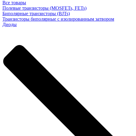
Все товары
Полевые транзисторы (MOSFETs, FETs)
Биполярные транзисторы (BJTs)
Транзисторы биполярные с изолированным затвором
Диоды