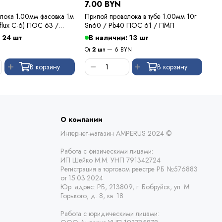
7.00 BYN
7.
лока 1.00мм фасовка 1м
Припой проволока в тубе 1.00мм 10г
Флю
flux C-6) ПОС 63 /
Sn60 / Pb40 ПОС 61 / ПМП
 24 шт
В наличии: 13 шт
В
От
2 шт
— 6 BYN
В корзину
В корзину
О компании
Интернет-магазин AMPERUS 2024 ©
Работа с физическими лицами:
ИП Шейко М.М. УНП 791342724
Регистрация в торговом реестре РБ
№576883
от 15.03.2024
Юр. адрес:
РБ,
213809, г. Бобруйск, ул. М.
Горького, д. 8, кв. 18
Работа с юридическими лицами: