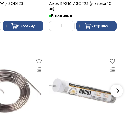
8W / SOD123
Диод BAS16 / SOT23 (упаковка 10
Ди
шт)
В наличии
В
В корзину
В корзину