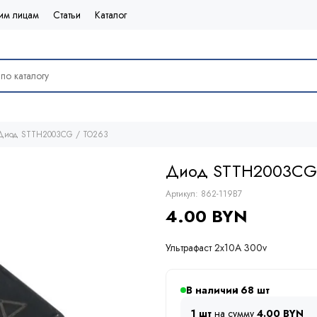
им лицам
Статьи
Каталог
Диод STTH2003CG / TO263
Диод STTH2003CG
Артикул:
862-119B7
4.00 BYN
Ультрафаст 2х10А 300v
В наличии
68
1 шт
на сумму
4.00 BYN