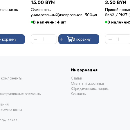
15.00 BYN
3.50 BYN
паяльников
Очиститель
Припой прово
универсальный(изопропанол) 500мл
Sn63 / Pb37 (
Kewei
В наличии: 4 шт
В наличии:
В корзину
В корзину
Информация
 компоненты
Статьи
Оплата и доставка
Юридическим лицам
нструктивные элементы
Контакты
тания
е компоненты
под заказ