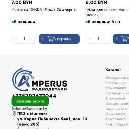
7.00 BYN
6.00 BYN
Изолента DENKA 19мм х 25м черная
Губка для очистки жал 
(желтая)
В наличии
В наличии: 8 шт
В корзину
Каталог
Электронные
Расходники
Коммутация
Разъемы и ко
+375292677044
Клеммники
Заказать звонок
Элементы пи
sales@amperus.by
Акустически
ПВЗ в Минске:
Индикация
ул. Карла Либкнехта 54к1, пом. 13
Компоненты 
(офис 285)
Хиты продаж