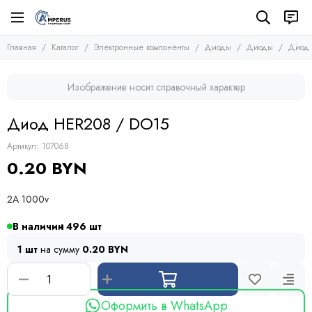
Электронные компоненты
Диоды
Главная
Каталог
Электронные компоненты
Диоды
Диоды
Диод 
Все товары
Все товары
Микросхемы
Диодные мосты
Изображение носит справочный характер
Транзисторы
Стабилитроны
Диоды
Защитные диоды
Диод HER208 / DO15
Диоды
Тиристоры и симисторы
Оптопары
Модули
Артикул:
107068
Конденсаторы
0.20 BYN
Резисторы
Предохранители
2A 1000v
Кварцевые резонаторы
Дроссели
В наличии
496
Фоточувствительные элементы
1 шт
на сумму
0.20 BYN
Устройства защиты
Оформить в WhatsApp