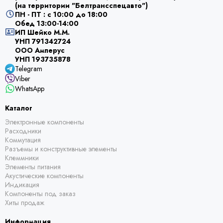
(на территории "Белтрансспецавто")
ПН - ПТ : с 10:00 до 18:00
Обед 13:00-14:00
ИП Шейко М.М.
УНП 791342724
ООО Амперус
УНП 193735878
Telegram
Viber
WhatsApp
Каталог
Электронные компоненты
Расходники
Коммутация
Разъемы и конструктивные элементы
Клеммники
Элементы питания
Акустические компоненты
Индикация
Компоненты под заказ
Хиты продаж
Информация