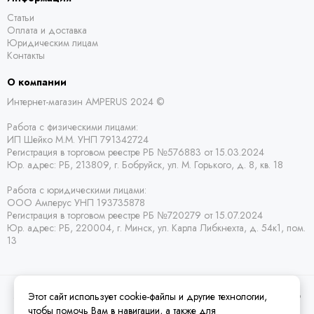
Статьи
Оплата и доставка
Юридическим лицам
Контакты
О компании
Интернет-магазин AMPERUS 2024 ©
Работа с физическими лицами:
ИП Шейко М.М. УНП 791342724
Регистрация в торговом реестре РБ
№576883 от 15.03.2024
Юр. адрес:
РБ,
213809, г. Бобруйск, ул. М. Горького, д. 8, кв. 18
Работа с юридическими лицами:
ООО Амперус УНП 193735878
Регистрация в торговом реестре РБ
№720279 от 15.07.2024
Юр. адрес: РБ,
220004, г. Минск, ул. Карла Либкнехта, д. 54к1, пом.
13
Этот сайт использует cookie-файлы и другие технологии,
2026 © Amperus Радиодетали Минск | купить в розницу, оптом и почтой по
Беларуси.
Карта сайта
чтобы помочь Вам в навигации, а также для