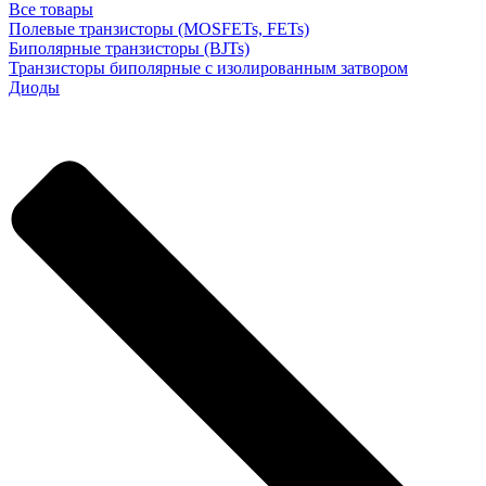
Все товары
Полевые транзисторы (MOSFETs, FETs)
Биполярные транзисторы (BJTs)
Транзисторы биполярные с изолированным затвором
Диоды