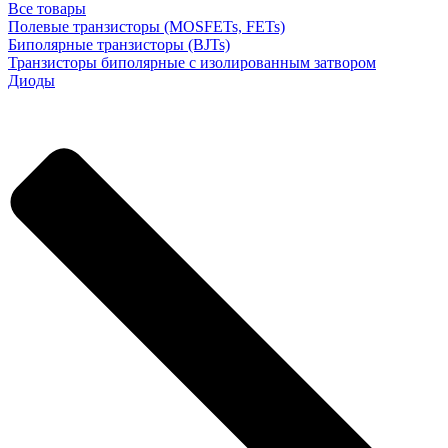
Все товары
Полевые транзисторы (MOSFETs, FETs)
Биполярные транзисторы (BJTs)
Транзисторы биполярные с изолированным затвором
Диоды