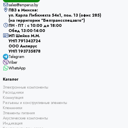
sales@amperus.by
ПВЗ в Минске:
ул. Карла Либкнехта 54к1, пом. 13 (офис 285)
(на территории "Белтрансспецавто")
ПН - ПТ : с 10:00 до 18:00
Обед 13:00-14:00
ИП Шейко М.М.
УНП 791342724
ООО Амперус
УНП 193735878
Telegram
Viber
WhatsApp
Каталог
Электронные компоненты
Расходники
Коммутация
Разъемы и конструктивные элементы
Клеммники
Элементы питания
Акустические компоненты
Индикация