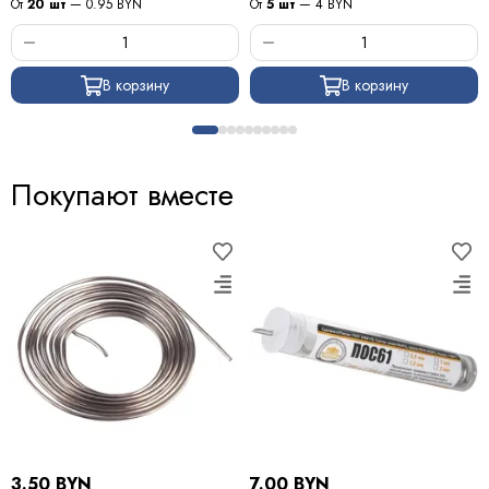
От
20 шт
— 0.95 BYN
От
5 шт
— 4 BYN
В корзину
В корзину
Покупают вместе
3.50 BYN
7.00 BYN