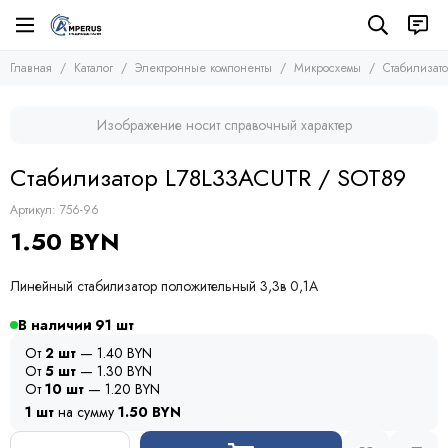
Электронные компоненты
Микросхемы
Главная
Каталог
Электронные компоненты
Микросхемы
Стабилизат
Все товары
Все товары
Микросхемы
Микросхемы памяти
Изображение носит справочный характер
Микроконтроллеры
Транзисторы
Микросхемы логики
Диоды
Стабилизатор L78L33ACUTR / SOT89
Другие микросхемы
Тиристоры и симисторы
Стабилизаторы
Модули
Артикул:
756-96
Конденсаторы
1.50 BYN
Резисторы
Предохранители
Линейный стабилизатор положительный 3,3в 0,1А
Кварцевые резонаторы
Дроссели
В наличии
91
Фоточувствительные элементы
От
2 шт
— 1.40 BYN
Устройства защиты
От
5 шт
— 1.30 BYN
От
10 шт
— 1.20 BYN
1 шт
на сумму
1.50 BYN