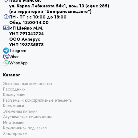
ПВЗ в Минске:
ул. Карла Либкнехта 54к1, пом. 13 (офис 285)
(на территории "Белтрансспецавто")
ПН - ПТ : с 10:00 до 18:00
Обед 13:00-14:00
ИП Шейко М.М.
УНП 791342724
ООО Амперус
УНП 193735878
Telegram
Viber
WhatsApp
Каталог
Электронные компоненты
Расходники
Коммутация
Разъемы и конструктивные элементы
Клеммники
Элементы питания
Акустические компоненты
Индикация
Компоненты под заказ
Хиты продаж