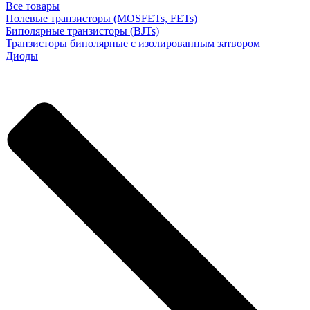
Все товары
Полевые транзисторы (MOSFETs, FETs)
Биполярные транзисторы (BJTs)
Транзисторы биполярные с изолированным затвором
Диоды