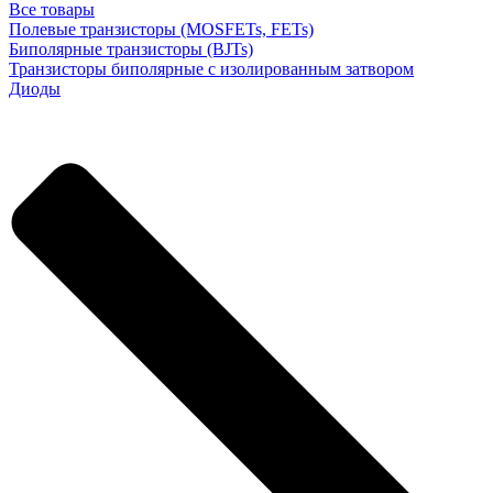
Все товары
Полевые транзисторы (MOSFETs, FETs)
Биполярные транзисторы (BJTs)
Транзисторы биполярные с изолированным затвором
Диоды