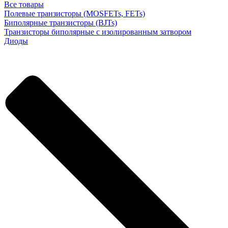
Все товары
Полевые транзисторы (MOSFETs, FETs)
Биполярные транзисторы (BJTs)
Транзисторы биполярные с изолированным затвором
Диоды