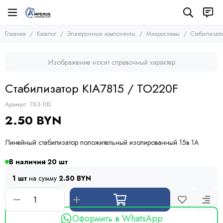
Электронные компоненты
Микросхемы
Главная
Каталог
Электронные компоненты
Микросхемы
Стабилизат
Все товары
Все товары
Микросхемы
Микросхемы памяти
Изображение носит справочный характер
Микроконтроллеры
Транзисторы
Микросхемы логики
Диоды
Стабилизатор KIA7815 / TO220F
Другие микросхемы
Тиристоры и симисторы
Стабилизаторы
Модули
Артикул:
763-100
Конденсаторы
2.50 BYN
Резисторы
Предохранители
Линейный стабилизатор положительный изолированный 15в 1А
Кварцевые резонаторы
Дроссели
В наличии
20
Фоточувствительные элементы
1 шт
на сумму
2.50 BYN
Устройства защиты
Оформить в WhatsApp