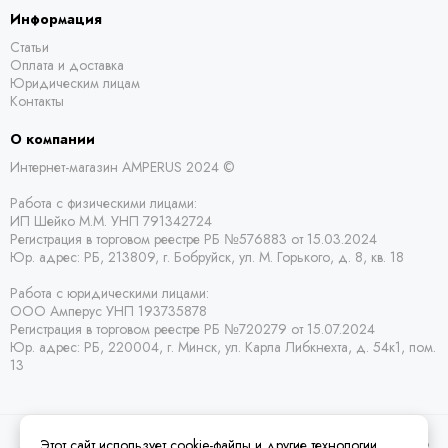
Информация
Статьи
Оплата и доставка
Юридическим лицам
Контакты
О компании
Интернет-магазин AMPERUS 2024 ©
Работа с физическими лицами:
ИП Шейко М.М. УНП 791342724
Регистрация в торговом реестре РБ
№576883 от 15.03.2024
Юр. адрес:
РБ,
213809, г. Бобруйск, ул. М. Горького, д. 8, кв. 18
Работа с юридическими лицами:
ООО Амперус УНП 193735878
Регистрация в торговом реестре РБ
№720279 от 15.07.2024
Юр. адрес: РБ,
220004, г. Минск, ул. Карла Либкнехта, д. 54к1, пом.
13
Этот сайт использует cookie-файлы и другие технологии,
2026 © Amperus Радиодетали Минск | купить в розницу, оптом и почтой по