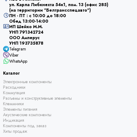
ул. Карла Либкнехта 54к1, пом. 13 (офис 285)
(на территории "Белтрансспецавто")
ПН - ПТ : с 10:00 до 18:00
Обед 13:00-14:00
ИП Шейко М.М.
УНП 791342724
ООО Амперус
УНП 193735878
Telegram
Viber
WhatsApp
Каталог
Электронные компоненты
Расходники
Коммутация
Разъемы и конструктивные элементы
Клеммники
Элементы питания
Акустические компоненты
Индикация
Компоненты под заказ
Хиты продаж