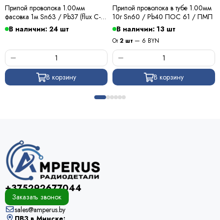
Припой проволока 1.00мм
Припой проволока в тубе 1.00мм
фасовка 1м Sn63 / Pb37 (flux C-6)
10г Sn60 / Pb40 ПОС 61 / ПМП
ПОС 63 / Kewei
В наличии: 24 шт
В наличии: 13 шт
От
2 шт
— 6 BYN
В корзину
В корзину
+375292677044
Заказать звонок
sales@amperus.by
ПВЗ в Минске: