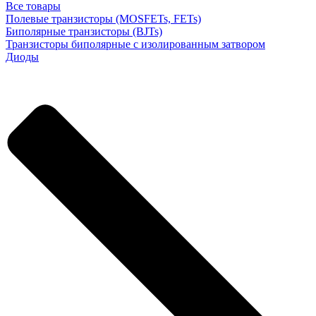
Все товары
Полевые транзисторы (MOSFETs, FETs)
Биполярные транзисторы (BJTs)
Транзисторы биполярные с изолированным затвором
Диоды