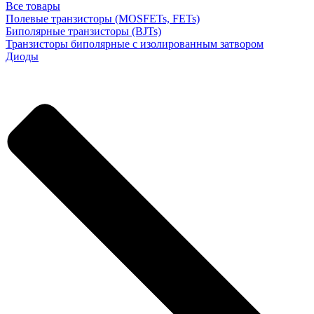
Все товары
Полевые транзисторы (MOSFETs, FETs)
Биполярные транзисторы (BJTs)
Транзисторы биполярные с изолированным затвором
Диоды