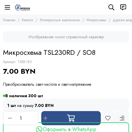
Электронные компоненты
Микросхемы
Главная
Каталог
Электронные компоненты
Микросхемы
Другие мик
Все товары
Все товары
Микросхемы
Микросхемы памяти
Изображение носит справочный характер
Микроконтроллеры
Транзисторы
Микросхемы логики
Диоды
Микросхема TSL230RD / SO8
Другие микросхемы
Тиристоры и симисторы
Стабилизаторы
Модули
Артикул:
1558-183
Конденсаторы
7.00 BYN
Резисторы
Предохранители
Преобразователь свет-частота и свет-напряжение
Кварцевые резонаторы
Дроссели
В наличии
300
Фоточувствительные элементы
1 шт
на сумму
7.00 BYN
Устройства защиты
Оформить в WhatsApp