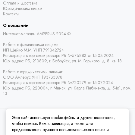
Оплата и доставка
Юридическим лицам
Контакты
О компании
Интернет-магазин AMPERUS 2024 ©
Работа с физическими лицами:
ИП Шейко М.М. УНП 791342724
Регистрация в торговом реестре РБ
№576883 от 15.03.2024
Юр. адрес:
РБ,
213809, г. Бобруйск, ул. М. Горького, д. 8, кв. 18
Работа с юридическими лицами:
ООО Амперус УНП 193735878
Регистрация в торговом реестре РБ
№720279 от 15.07.2024
Юр. адрес: РБ,
220004, г. Минск, ул. Карла Либкнехта, д. 54к1, пом.
13
Этот сайт использует cookie-файлы и другие технологии,
2026 © Amperus Радиодетали Минск | купить в розницу, оптом и почтой по
Беларуси.
Карта сайта
чтобы помочь Вам в навигации, а также для
предоставления лучшего пользовательского опыта и