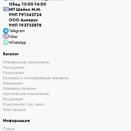
Обед 13:00-14:00
ИП Шейко М.М.
УНП 791342724
ООО Амперус
УНП 193735878
Telegram
Viber
WhatsApp
Каталог
Электронные компоненты
Расходники
Коммутация
Разъемы и конструктивные элементы
Клеммники
Элементы питания
Акустические компоненты
Индикация
Компоненты под заказ
Хиты продаж
Информация
Статьи