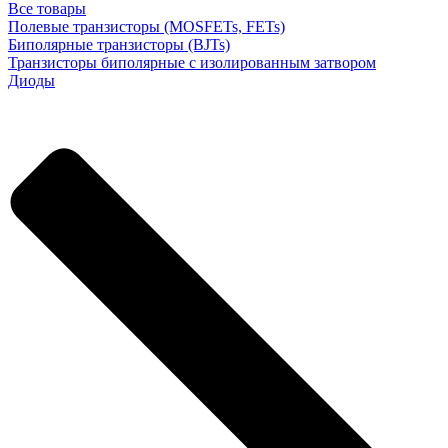
Все товары
Полевые транзисторы (MOSFETs, FETs)
Биполярные транзисторы (BJTs)
Транзисторы биполярные с изолированным затвором
Диоды