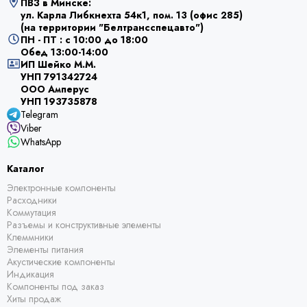
ПВЗ в Минске:
ул. Карла Либкнехта 54к1, пом. 13 (офис 285)
(на территории "Белтрансспецавто")
ПН - ПТ : с 10:00 до 18:00
Обед 13:00-14:00
ИП Шейко М.М.
УНП 791342724
ООО Амперус
УНП 193735878
Telegram
Viber
WhatsApp
Каталог
Электронные компоненты
Расходники
Коммутация
Разъемы и конструктивные элементы
Клеммники
Элементы питания
Акустические компоненты
Индикация
Компоненты под заказ
Хиты продаж