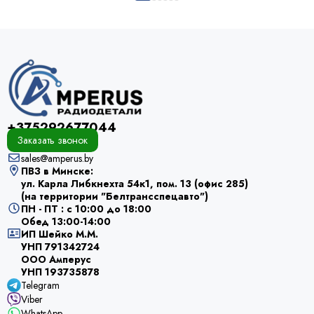
+375292677044
Заказать звонок
sales@amperus.by
ПВЗ в Минске:
ул. Карла Либкнехта 54к1, пом. 13 (офис 285)
(на территории "Белтрансспецавто")
ПН - ПТ : с 10:00 до 18:00
Обед 13:00-14:00
ИП Шейко М.М.
УНП 791342724
ООО Амперус
УНП 193735878
Telegram
Viber
WhatsApp