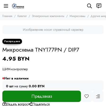
Электронные компоненты
Микросхемы
Главная
Каталог
Электронные компоненты
Микросхемы
Другие мик
Все товары
Все товары
Микросхемы
Микросхемы памяти
Изображение носит справочный характер
Микроконтроллеры
Транзисторы
Микросхемы логики
Диоды
Другие микросхемы
Тиристоры и симисторы
Микросхема TNY177PN / DIP7
Стабилизаторы
Модули
Конденсаторы
4.95 BYN
Резисторы
Предохранители
ШИМ-контроллер
Кварцевые резонаторы
Дроссели
Нет в наличии
Фоточувствительные элементы
0 шт
на сумму
0.00 BYN
Устройства защиты
Предзаказ
Задать вопрос
Поделиться