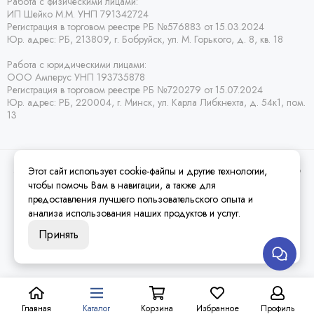
Работа с физическими лицами:
ИП Шейко М.М. УНП 791342724
Регистрация в торговом реестре РБ
№576883 от 15.03.2024
Юр. адрес:
РБ,
213809, г. Бобруйск, ул. М. Горького, д. 8, кв. 18
Работа с юридическими лицами:
ООО Амперус УНП 193735878
Регистрация в торговом реестре РБ
№720279 от 15.07.2024
Юр. адрес: РБ,
220004, г. Минск, ул. Карла Либкнехта, д. 54к1, пом.
13
Этот сайт использует cookie-файлы и другие технологии,
2026 © Amperus Радиодетали Минск | купить в розницу, оптом и почтой по
Беларуси.
Карта сайта
чтобы помочь Вам в навигации, а также для
предоставления лучшего пользовательского опыта и
анализа использования наших продуктов и услуг.
Принять
Главная
Каталог
Корзина
Избранное
Профиль