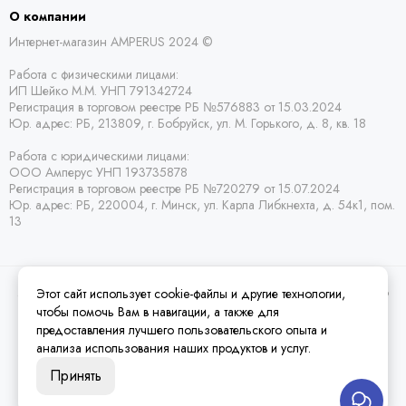
О компании
Интернет-магазин AMPERUS 2024 ©
Работа с физическими лицами:
ИП Шейко М.М. УНП 791342724
Регистрация в торговом реестре РБ
№576883 от 15.03.2024
Юр. адрес:
РБ,
213809, г. Бобруйск, ул. М. Горького, д. 8, кв. 18
Работа с юридическими лицами:
ООО Амперус УНП 193735878
Регистрация в торговом реестре РБ
№720279 от 15.07.2024
Юр. адрес: РБ,
220004, г. Минск, ул. Карла Либкнехта, д. 54к1, пом.
13
Этот сайт использует cookie-файлы и другие технологии,
2026 © Amperus Радиодетали Минск | купить в розницу, оптом и почтой по
Беларуси.
Карта сайта
чтобы помочь Вам в навигации, а также для
предоставления лучшего пользовательского опыта и
анализа использования наших продуктов и услуг.
Принять