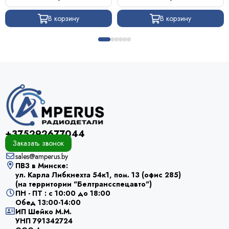
В корзину
В корзину
+375292677044
Заказать звонок
sales@amperus.by
ПВЗ в Минске:
ул. Карла Либкнехта 54к1, пом. 13 (офис 285)
(на территории "Белтрансспецавто")
ПН - ПТ : с 10:00 до 18:00
Обед 13:00-14:00
ИП Шейко М.М.
УНП 791342724