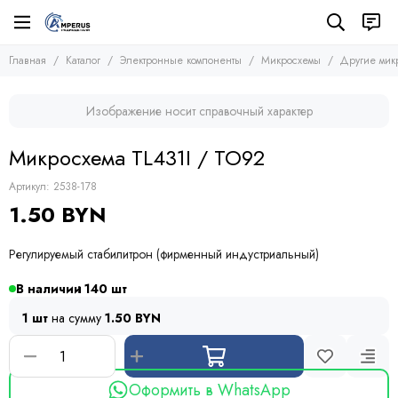
Электронные компоненты
Микросхемы
Главная
Каталог
Электронные компоненты
Микросхемы
Другие мик
Все товары
Все товары
Микросхемы
Микросхемы памяти
Изображение носит справочный характер
Микроконтроллеры
Транзисторы
Микросхемы логики
Диоды
Микросхема TL431I / TO92
Другие микросхемы
Тиристоры и симисторы
Стабилизаторы
Модули
Артикул:
2538-178
Конденсаторы
1.50 BYN
Резисторы
Предохранители
Регулируемый стабилитрон (фирменный индустриальный)
Кварцевые резонаторы
Дроссели
В наличии
140
Фоточувствительные элементы
1 шт
на сумму
1.50 BYN
Устройства защиты
Оформить в WhatsApp