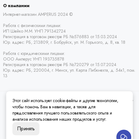
О компании
Интернет-магазин AMPERUS 2024 ©
Работа с физическими лицами:
ИП Шейко М.М. УНП 791342724
Регистрация в торговом реестре РБ
№576883 от 15.03.2024
Юр. адрес:
РБ,
213809, г. Бобруйск, ул. М. Горького, д. 8, кв. 18
Работа с юридическими лицами:
ООО Амперус УНП 193735878
Регистрация в торговом реестре РБ
№720279 от 15.07.2024
Юр. адрес: РБ,
220004, г. Минск, ул. Карла Либкнехта, д. 54к1, пом.
13
Этот сайт использует cookie-файлы и другие технологии,
2026 © Amperus Радиодетали Минск | купить в розницу, оптом и почтой по
Беларуси.
Карта сайта
чтобы помочь Вам в навигации, а также для
предоставления лучшего пользовательского опыта и
анализа использования наших продуктов и услуг.
Принять