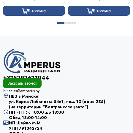
В корзину
В корзину
+375292677044
Заказать звонок
sales@amperus.by
ПВЗ в Минске:
ул. Карла Либкнехта 54к1, пом. 13 (офис 285)
(на территории "Белтрансспецавто")
ПН - ПТ : с 10:00 до 18:00
Обед 13:00-14:00
ИП Шейко М.М.
УНП 791342724