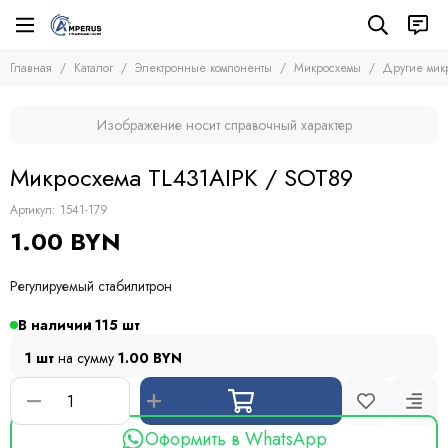
Электронные компоненты
Микросхемы
Главная
Каталог
Электронные компоненты
Микросхемы
Другие мик
Все товары
Все товары
Микросхемы
Микросхемы памяти
Изображение носит справочный характер
Микроконтроллеры
Транзисторы
Микросхемы логики
Диоды
Микросхема TL431AIPK / SOT89
Другие микросхемы
Тиристоры и симисторы
Стабилизаторы
Модули
Артикул:
1541-179
Конденсаторы
1.00 BYN
Резисторы
Предохранители
Регулируемый стабилитрон
Кварцевые резонаторы
Дроссели
В наличии
115
Фоточувствительные элементы
1 шт
на сумму
1.00 BYN
Устройства защиты
Оформить в WhatsApp