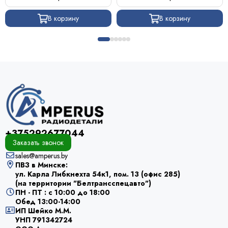
В корзину
В корзину
+375292677044
Заказать звонок
sales@amperus.by
ПВЗ в Минске:
ул. Карла Либкнехта 54к1, пом. 13 (офис 285)
(на территории "Белтрансспецавто")
ПН - ПТ : с 10:00 до 18:00
Обед 13:00-14:00
ИП Шейко М.М.
УНП 791342724