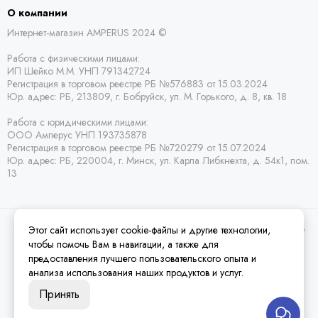
О компании
Интернет-магазин AMPERUS 2024 ©
Работа с физическими лицами:
ИП Шейко М.М. УНП 791342724
Регистрация в торговом реестре РБ
№576883 от 15.03.2024
Юр. адрес:
РБ,
213809, г. Бобруйск, ул. М. Горького, д. 8, кв. 18
Работа с юридическими лицами:
ООО Амперус УНП 193735878
Регистрация в торговом реестре РБ
№720279 от 15.07.2024
Юр. адрес: РБ,
220004, г. Минск, ул. Карла Либкнехта, д. 54к1, пом.
13
Этот сайт использует cookie-файлы и другие технологии,
2026 © Amperus Радиодетали Минск | купить в розницу, оптом и почтой по
Беларуси.
Карта сайта
чтобы помочь Вам в навигации, а также для
предоставления лучшего пользовательского опыта и
анализа использования наших продуктов и услуг.
Принять