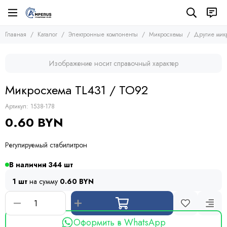
Электронные компоненты
Микросхемы
Главная
Каталог
Электронные компоненты
Микросхемы
Другие мик
Все товары
Все товары
Микросхемы
Микросхемы памяти
Изображение носит справочный характер
Микроконтроллеры
Транзисторы
Микросхемы логики
Диоды
Микросхема TL431 / TO92
Другие микросхемы
Тиристоры и симисторы
Стабилизаторы
Модули
Артикул:
1538-178
Конденсаторы
0.60 BYN
Резисторы
Предохранители
Регулируемый стабилитрон
Кварцевые резонаторы
Дроссели
В наличии
344
Фоточувствительные элементы
1 шт
на сумму
0.60 BYN
Устройства защиты
Оформить в WhatsApp