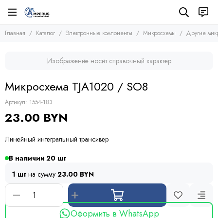
Электронные компоненты
Микросхемы
Главная
Каталог
Электронные компоненты
Микросхемы
Другие мик
Все товары
Все товары
Микросхемы
Микросхемы памяти
Изображение носит справочный характер
Микроконтроллеры
Транзисторы
Микросхемы логики
Диоды
Микросхема TJA1020 / SO8
Другие микросхемы
Тиристоры и симисторы
Стабилизаторы
Модули
Артикул:
1554-183
Конденсаторы
23.00 BYN
Резисторы
Предохранители
Линейный интегральный трансивер
Кварцевые резонаторы
Дроссели
В наличии
20
Фоточувствительные элементы
1 шт
на сумму
23.00 BYN
Устройства защиты
Оформить в WhatsApp