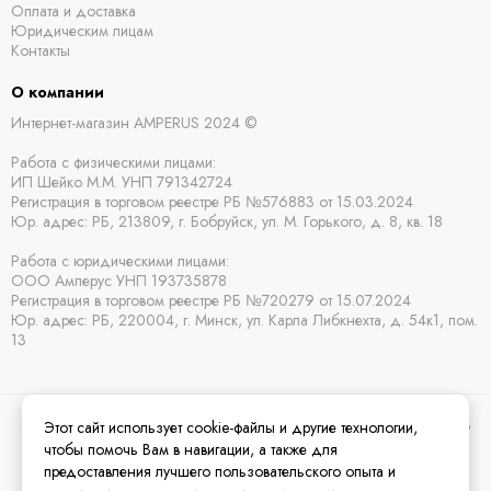
Оплата и доставка
Юридическим лицам
Контакты
О компании
Интернет-магазин AMPERUS 2024 ©
Работа с физическими лицами:
ИП Шейко М.М. УНП 791342724
Регистрация в торговом реестре РБ
№576883 от 15.03.2024
Юр. адрес:
РБ,
213809, г. Бобруйск, ул. М. Горького, д. 8, кв. 18
Работа с юридическими лицами:
ООО Амперус УНП 193735878
Регистрация в торговом реестре РБ
№720279 от 15.07.2024
Юр. адрес: РБ,
220004, г. Минск, ул. Карла Либкнехта, д. 54к1, пом.
13
Этот сайт использует cookie-файлы и другие технологии,
2026 © Amperus Радиодетали Минск | купить в розницу, оптом и почтой по
Беларуси.
Карта сайта
чтобы помочь Вам в навигации, а также для
предоставления лучшего пользовательского опыта и