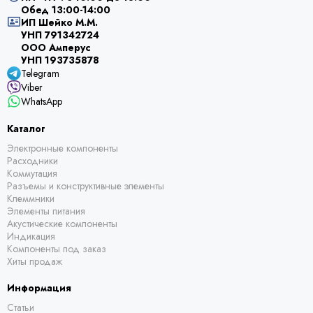
Обед 13:00-14:00
ИП Шейко М.М.
УНП 791342724
ООО Амперус
УНП 193735878
Telegram
Viber
WhatsApp
Каталог
Электронные компоненты
Расходники
Коммутация
Разъемы и конструктивные элементы
Клеммники
Элементы питания
Акустические компоненты
Индикация
Компоненты под заказ
Хиты продаж
Информация
Статьи