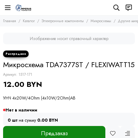
Электронные компоненты
Микросхемы
Главная
Каталог
Электронные компоненты
Микросхемы
Другие мик
Все товары
Все товары
Микросхемы
Микросхемы памяти
Изображение носит справочный характер
Микроконтроллеры
Транзисторы
Микросхемы логики
Диоды
Другие микросхемы
Тиристоры и симисторы
Микросхема TDA7377ST / FLEXIWATT15
Стабилизаторы
Модули
Конденсаторы
Артикул:
1517-171
Резисторы
12.00 BYN
Предохранители
Кварцевые резонаторы
УНЧ 4х20W/4Ohm (4x10W/2Ohm)AB
Дроссели
Фоточувствительные элементы
Нет в наличии
Устройства защиты
0 шт
на сумму
0.00 BYN
Предзаказ