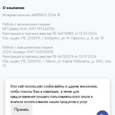
О компании
Интернет-магазин AMPERUS 2024 ©
Работа с физическими лицами:
ИП Шейко М.М. УНП 791342724
Регистрация в торговом реестре РБ
№576883 от 15.03.2024
Юр. адрес:
РБ,
213809, г. Бобруйск, ул. М. Горького, д. 8, кв. 18
Работа с юридическими лицами:
ООО Амперус УНП 193735878
Регистрация в торговом реестре РБ
№720279 от 15.07.2024
Юр. адрес: РБ,
220004, г. Минск, ул. Карла Либкнехта, д. 54к1, пом.
13
Этот сайт использует cookie-файлы и другие технологии,
2026 © Amperus Радиодетали Минск | купить в розницу, оптом и почтой по
Беларуси.
Карта сайта
чтобы помочь Вам в навигации, а также для
предоставления лучшего пользовательского опыта и
анализа использования наших продуктов и услуг.
Принять