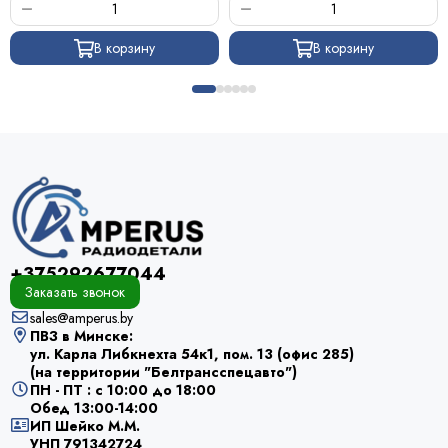
В корзину
В корзину
+375292677044
Заказать звонок
sales@amperus.by
ПВЗ в Минске:
ул. Карла Либкнехта 54к1, пом. 13 (офис 285)
(на территории "Белтрансспецавто")
ПН - ПТ : с 10:00 до 18:00
Обед 13:00-14:00
ИП Шейко М.М.
УНП 791342724