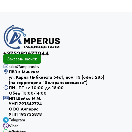
+375292677044
Заказать звонок
sales@amperus.by
ПВЗ в Минске:
ул. Карла Либкнехта 54к1, пом. 13 (офис 285)
(на территории "Белтрансспецавто")
ПН - ПТ : с 10:00 до 18:00
Обед 13:00-14:00
ИП Шейко М.М.
УНП 791342724
ООО Амперус
УНП 193735878
Telegram
Viber
WhatsApp