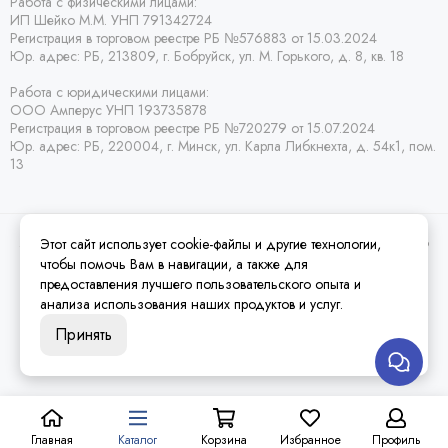
Работа с физическими лицами:
ИП Шейко М.М. УНП 791342724
Регистрация в торговом реестре РБ
№576883 от 15.03.2024
Юр. адрес:
РБ,
213809, г. Бобруйск, ул. М. Горького, д. 8, кв. 18
Работа с юридическими лицами:
ООО Амперус УНП 193735878
Регистрация в торговом реестре РБ
№720279 от 15.07.2024
Юр. адрес: РБ,
220004, г. Минск, ул. Карла Либкнехта, д. 54к1, пом.
13
Этот сайт использует cookie-файлы и другие технологии,
2026 © Amperus Радиодетали Минск | купить в розницу, оптом и почтой по
Беларуси.
Карта сайта
чтобы помочь Вам в навигации, а также для
предоставления лучшего пользовательского опыта и
анализа использования наших продуктов и услуг.
Принять
Главная
Каталог
Корзина
Избранное
Профиль