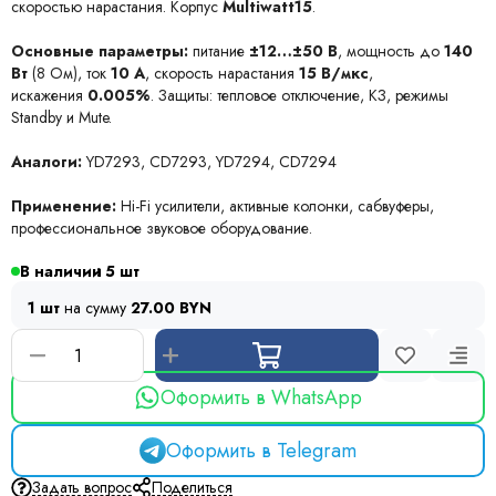
скоростью нарастания. Корпус
Multiwatt15
.
Основные параметры:
питание
±12…±50 В
, мощность до
140
Вт
(8 Ом), ток
10 А
, скорость нарастания
15 В/мкс
,
искажения
0.005%
. Защиты: тепловое отключение, КЗ, режимы
Standby и Mute.
Аналоги:
YD7293, CD7293, YD7294, CD7294
Применение:
Hi-Fi усилители, активные колонки, сабвуферы,
профессиональное звуковое оборудование.
В наличии
5
1 шт
на сумму
27.00 BYN
Оформить в WhatsApp
Оформить в Telegram
Задать вопрос
Поделиться