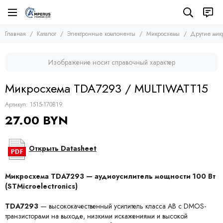
Электронные компоненты
Микросхемы
Главная
Каталог
Электронные компоненты
Микросхемы
Другие мик
Все товары
Все товары
Микросхемы
Микросхемы памяти
Изображение носит справочный характер
Микроконтроллеры
Транзисторы
Микросхемы логики
Диоды
Микросхема TDA7293 / MULTIWATT15
Другие микросхемы
Тиристоры и симисторы
Стабилизаторы
Модули
Артикул:
1515-170B19
Конденсаторы
27.00 BYN
Резисторы
Предохранители
Кварцевые резонаторы
Открыть Datasheet
Дроссели
Фоточувствительные элементы
Микросхема TDA7293 — аудиоусилитель мощности 100 Вт
Устройства защиты
(STMicroelectronics)
TDA7293
— высококачественный усилитель класса AB с DMOS-
транзисторами на выходе, низкими искажениями и высокой