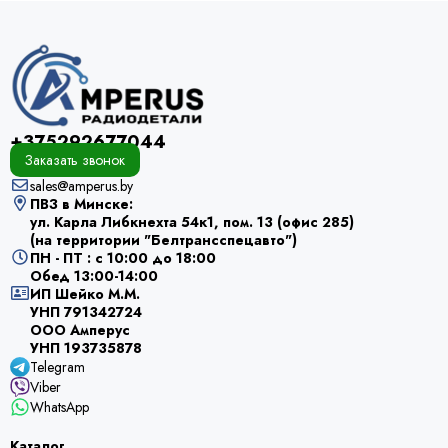
+375292677044
Заказать звонок
sales@amperus.by
ПВЗ в Минске:
ул. Карла Либкнехта 54к1, пом. 13 (офис 285)
(на территории "Белтрансспецавто")
ПН - ПТ : с 10:00 до 18:00
Обед 13:00-14:00
ИП Шейко М.М.
УНП 791342724
ООО Амперус
УНП 193735878
Telegram
Viber
WhatsApp
Каталог