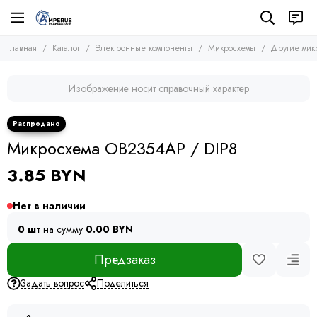
Электронные компоненты
Микросхемы
Главная
Каталог
Электронные компоненты
Микросхемы
Другие мик
Все товары
Все товары
Микросхемы
Микросхемы памяти
Изображение носит справочный характер
Микроконтроллеры
Транзисторы
Микросхемы логики
Диоды
Другие микросхемы
Тиристоры и симисторы
Микросхема OB2354AP / DIP8
Стабилизаторы
Модули
Конденсаторы
3.85 BYN
Резисторы
Предохранители
Нет в наличии
Кварцевые резонаторы
Дроссели
0 шт
на сумму
0.00 BYN
Фоточувствительные элементы
Предзаказ
Устройства защиты
Задать вопрос
Поделиться