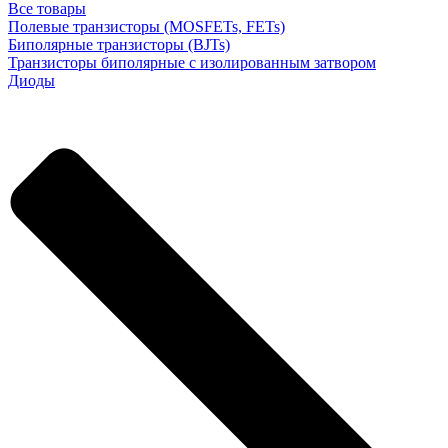
Все товары
Полевые транзисторы (MOSFETs, FETs)
Биполярные транзисторы (BJTs)
Транзисторы биполярные с изолированным затвором
Диоды