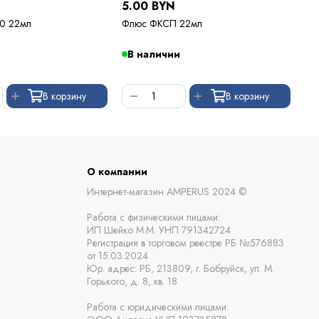
5.00 BYN
5.
0 22мл
Флюс ФКСП 22мл
Фл
В наличии
В
В корзину
В корзину
О компании
Интернет-магазин AMPERUS 2024 ©
Работа с физическими лицами:
ИП Шейко М.М. УНП 791342724
Регистрация в торговом реестре РБ
№576883
от 15.03.2024
Юр. адрес:
РБ,
213809, г. Бобруйск, ул. М.
Горького, д. 8, кв. 18
Работа с юридическими лицами: