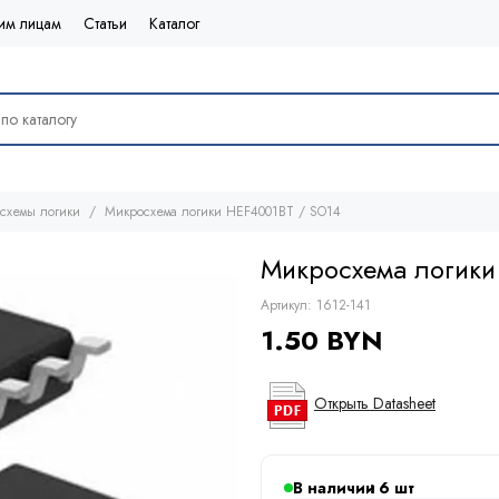
им лицам
Статьи
Каталог
схемы логики
Микросхема логики HEF4001BT / SO14
Микросхема логики
Артикул:
1612-141
1.50 BYN
Открыть Datasheet
В наличии
6