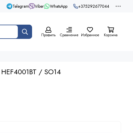
Telegram
Viber
WhatsApp
+375292677044
Профиль
Сравнение
Избранное
Корзина
 HEF4001BT / SO14