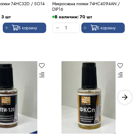
логики 74HC32D / SO14
Микросхема логики 74HC4094AN /
Ми
DIP16
DI
 3 шт
В наличии: 70 шт
В
В корзину
В корзину