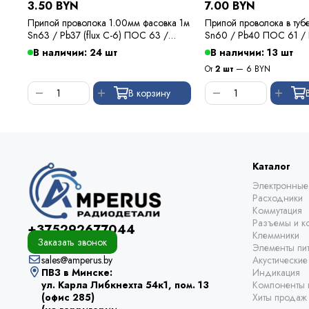
3.50 BYN
7.00 BYN
Припой проволока 1.00мм фасовка 1м
Припой проволока в туб
Sn63 / Pb37 (flux C-6) ПОС 63 /
Sn60 / Pb40 ПОС 61 /
Kewei
В наличии: 24 шт
В наличии: 13 шт
От
2 шт
— 6 BYN
В корзину
Каталог
Электронные
Расходники
Коммутация
Разъемы и ко
+375292677044
Клеммники
Заказать звонок
Элементы пи
sales@amperus.by
Акустически
ПВЗ в Минске:
Индикация
ул. Карла Либкнехта 54к1, пом. 13
Компоненты 
(офис 285)
Хиты продаж