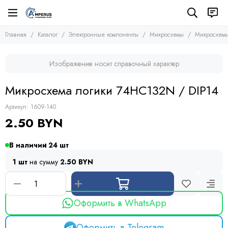
Электронные компоненты
Микросхемы
Главная
Каталог
Электронные компоненты
Микросхемы
Микросхемы
Все товары
Все товары
Микросхемы
Микросхемы памяти
Изображение носит справочный характер
Микроконтроллеры
Транзисторы
Микросхемы логики
Диоды
Микросхема логики 74HC132N / DIP14
Другие микросхемы
Тиристоры и симисторы
Стабилизаторы
Модули
Артикул:
1609-140
Конденсаторы
2.50 BYN
Резисторы
Предохранители
В наличии
24
Кварцевые резонаторы
1 шт
на сумму
2.50 BYN
Дроссели
Фоточувствительные элементы
Устройства защиты
Оформить в WhatsApp
Оформить в Telegram