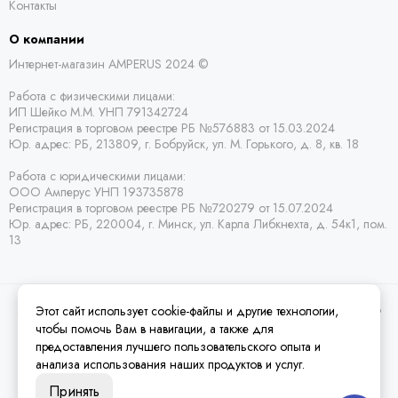
Контакты
О компании
Интернет-магазин AMPERUS 2024 ©
Работа с физическими лицами:
ИП Шейко М.М. УНП 791342724
Регистрация в торговом реестре РБ
№576883 от 15.03.2024
Юр. адрес:
РБ,
213809, г. Бобруйск, ул. М. Горького, д. 8, кв. 18
Работа с юридическими лицами:
ООО Амперус УНП 193735878
Регистрация в торговом реестре РБ
№720279 от 15.07.2024
Юр. адрес: РБ,
220004, г. Минск, ул. Карла Либкнехта, д. 54к1, пом.
13
Этот сайт использует cookie-файлы и другие технологии,
2026 © Amperus Радиодетали Минск | купить в розницу, оптом и почтой по
Беларуси.
Карта сайта
чтобы помочь Вам в навигации, а также для
предоставления лучшего пользовательского опыта и
анализа использования наших продуктов и услуг.
Принять