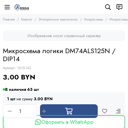
Электронные компоненты
Микросхемы
Главная
Каталог
Электронные компоненты
Микросхемы
Микросхемы
Все товары
Все товары
Микросхемы
Микросхемы памяти
Изображение носит справочный характер
Микроконтроллеры
Транзисторы
Микросхемы логики
Диоды
Микросхема логики DM74ALS125N /
Другие микросхемы
Тиристоры и симисторы
DIP14
Стабилизаторы
Модули
Конденсаторы
Артикул:
1615-142
Резисторы
3.00 BYN
Предохранители
Кварцевые резонаторы
В наличии
65
Дроссели
Фоточувствительные элементы
1 шт
на сумму
3.00 BYN
Устройства защиты
Оформить в WhatsApp