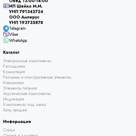
Обед 13:00-14:00
ИП Шейко М.М.
УНП 791342724
ООО Амперус
УНП 193735878
Telegram
Viber
WhatsApp
Каталог
Электронные компоненты
Расходники
Коммутация
Разъемы и конструктивные элементы
Клеммники
Элементы питания
Акустические компоненты
Индикация
Компоненты под заказ
Хиты продаж
Информация
Статьи
Оплата и доставка