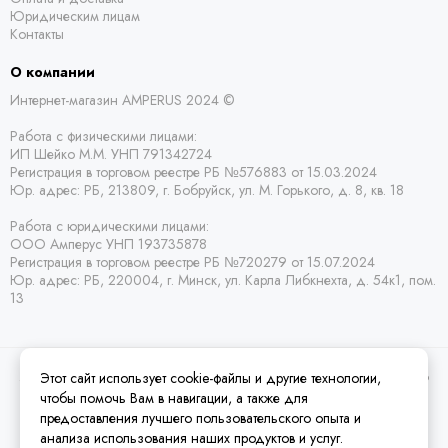
Юридическим лицам
Контакты
О компании
Интернет-магазин AMPERUS 2024 ©
Работа с физическими лицами:
ИП Шейко М.М. УНП 791342724
Регистрация в торговом реестре РБ
№576883 от 15.03.2024
Юр. адрес:
РБ,
213809, г. Бобруйск, ул. М. Горького, д. 8, кв. 18
Работа с юридическими лицами:
ООО Амперус УНП 193735878
Регистрация в торговом реестре РБ
№720279 от 15.07.2024
Юр. адрес: РБ,
220004, г. Минск, ул. Карла Либкнехта, д. 54к1, пом.
13
Этот сайт использует cookie-файлы и другие технологии,
2026 © Amperus Радиодетали Минск | купить в розницу, оптом и почтой по
Беларуси.
Карта сайта
чтобы помочь Вам в навигации, а также для
предоставления лучшего пользовательского опыта и
анализа использования наших продуктов и услуг.