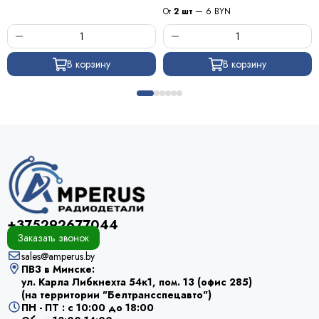
От
2 шт
— 6 BYN
В корзину
В корзину
+375292677044
Заказать звонок
sales@amperus.by
ПВЗ в Минске:
ул. Карла Либкнехта 54к1, пом. 13 (офис 285)
(на территории "Белтрансспецавто")
ПН - ПТ : с 10:00 до 18:00