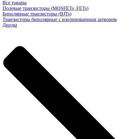
Все товары
Полевые транзисторы (MOSFETs, FETs)
Биполярные транзисторы (BJTs)
Транзисторы биполярные с изолированным затвором
Диоды