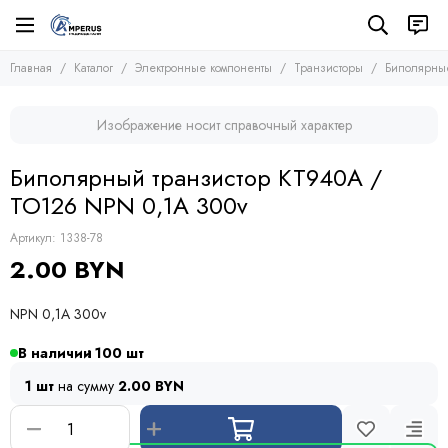
Электронные компоненты
Транзисторы
Главная
Каталог
Электронные компоненты
Транзисторы
Биполярные
Все товары
Все товары
Микросхемы
Полевые транзисторы (MOSFETs, FETs)
Изображение носит справочный характер
Транзисторы
Биполярные транзисторы (BJTs)
Транзисторы биполярные с изолированным затвором
Диоды
Биполярный транзистор КТ940А /
Тиристоры и симисторы
TO126 NPN 0,1A 300v
Модули
Конденсаторы
Артикул:
1338-78
Резисторы
2.00 BYN
Предохранители
Кварцевые резонаторы
NPN 0,1A 300v
Дроссели
Фоточувствительные элементы
В наличии
100
Устройства защиты
1 шт
на сумму
2.00 BYN