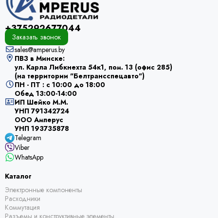
+375292677044
Заказать звонок
sales@amperus.by
ПВЗ в Минске:
ул. Карла Либкнехта 54к1, пом. 13 (офис 285)
(на территории "Белтрансспецавто")
ПН - ПТ : с 10:00 до 18:00
Обед 13:00-14:00
ИП Шейко М.М.
УНП 791342724
ООО Амперус
УНП 193735878
Telegram
Viber
WhatsApp
Каталог
Электронные компоненты
Расходники
Коммутация
Разъемы и конструктивные элементы