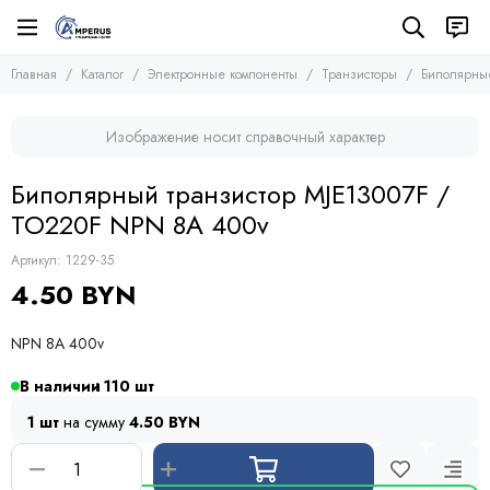
Электронные компоненты
Транзисторы
Главная
Каталог
Электронные компоненты
Транзисторы
Биполярные
Все товары
Все товары
Микросхемы
Полевые транзисторы (MOSFETs, FETs)
Изображение носит справочный характер
Транзисторы
Биполярные транзисторы (BJTs)
Транзисторы биполярные с изолированным затвором
Диоды
Биполярный транзистор MJE13007F /
Тиристоры и симисторы
TO220F NPN 8A 400v
Модули
Конденсаторы
Артикул:
1229-35
Резисторы
4.50 BYN
Предохранители
Кварцевые резонаторы
NPN 8A 400v
Дроссели
Фоточувствительные элементы
В наличии
110
Устройства защиты
1 шт
на сумму
4.50 BYN