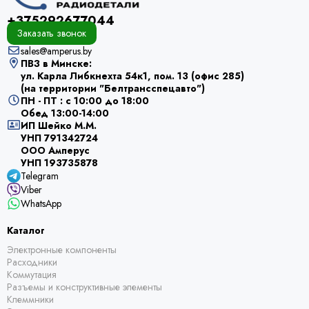
+375292677044
Заказать звонок
sales@amperus.by
ПВЗ в Минске:
ул. Карла Либкнехта 54к1, пом. 13 (офис 285)
(на территории "Белтрансспецавто")
ПН - ПТ : с 10:00 до 18:00
Обед 13:00-14:00
ИП Шейко М.М.
УНП 791342724
ООО Амперус
УНП 193735878
Telegram
Viber
WhatsApp
Каталог
Электронные компоненты
Расходники
Коммутация
Разъемы и конструктивные элементы
Клеммники