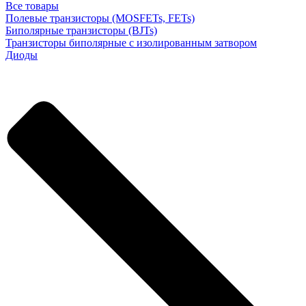
Все товары
Полевые транзисторы (MOSFETs, FETs)
Биполярные транзисторы (BJTs)
Транзисторы биполярные с изолированным затвором
Диоды