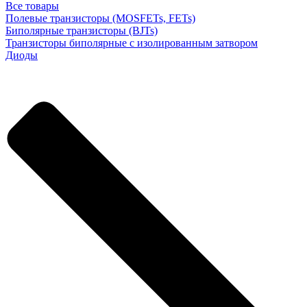
Все товары
Полевые транзисторы (MOSFETs, FETs)
Биполярные транзисторы (BJTs)
Транзисторы биполярные с изолированным затвором
Диоды