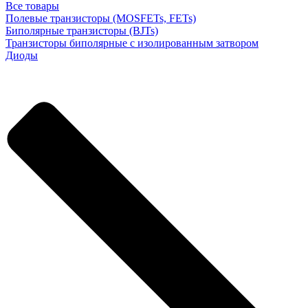
Все товары
Полевые транзисторы (MOSFETs, FETs)
Биполярные транзисторы (BJTs)
Транзисторы биполярные с изолированным затвором
Диоды