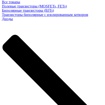
Все товары
Полевые транзисторы (MOSFETs, FETs)
Биполярные транзисторы (BJTs)
Транзисторы биполярные с изолированным затвором
Диоды